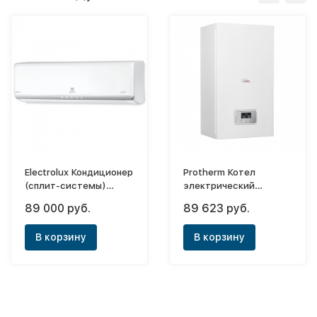
Electrolux Кондиционер
Protherm Котел
(сплит-системы)
электрический
EACS/I-12HM/N3_15Y/in
настенный Ray 14 KE 14
89 000 руб.
89 623 руб.
инверторного типа
(Скат)
В корзину
В корзину