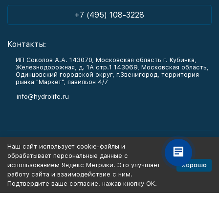
+7 (495) 108-3228
Контакты:
ИП Соколов А.А. 143070, Московская область г. Кубинка,
Железнодорожная, д. 1А стр.1 143069, Московская область,
Одинцовский городской округ, г.Звенигород, территория
рынка "Маркет", павильон 4/7
info@hydrolife.ru
Каталог товаров
Наш сайт использует cookie-файлы и
обрабатывает персональные данные с
Информация
Хорошо
использованием Яндекс Метрики. Это улучшает
работу сайта и взаимодействие с ним.
Подтвердите ваше согласие, нажав кнопку ОК.
Политика персональных данных