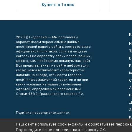
Купить в 1 клик
К
2026 © Гидролайф — Мы получаем и
обрабатываем персональные данные
Н
посетителей нашего сайта в соответствии с
Т
официальной политикой. Если вы не даете
согласия на обработку своих персональных
В
данных, вам необходимо покинуть наш сайт.
Р
Вся представленная на сайте информация,
касающаяся технических характеристик,
К
наличия на складе, стоимости товаров,
носит информационный характер и ни при
С
каких условиях не является публичной
А
офертой, определяемой положениями
Статьи 437(2) Гражданского кодекса РФ.
Б
Д
З
Политика персональных данных
К
Наш сайт использует cookie-файлы и обрабатывает персона
К
Подтвердите ваше согласие, нажав кнопку ОК.