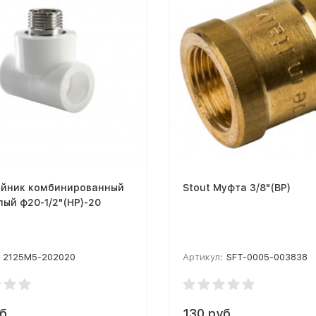
ойник комбинированный
Stout Муфта 3/8"(ВР)
лый ф20-1/2"(НР)-20
2125M5-202020
Артикул:
SFT-0005-003838
б.
130 руб.