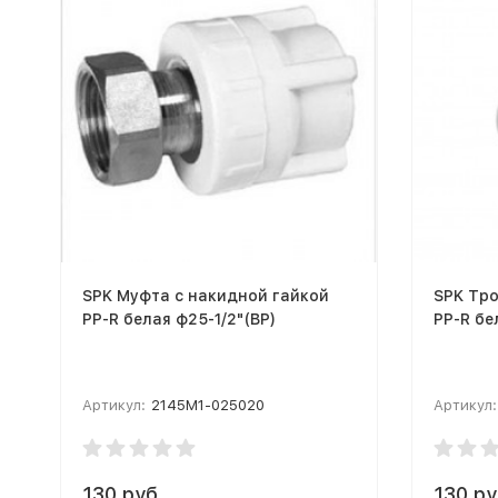
SPK Муфта с накидной гайкой
SPK Тр
PP-R белая ф25-1/2"(ВР)
PP-R бе
Артикул:
2145M1-025020
Артикул:
130 руб.
130 ру