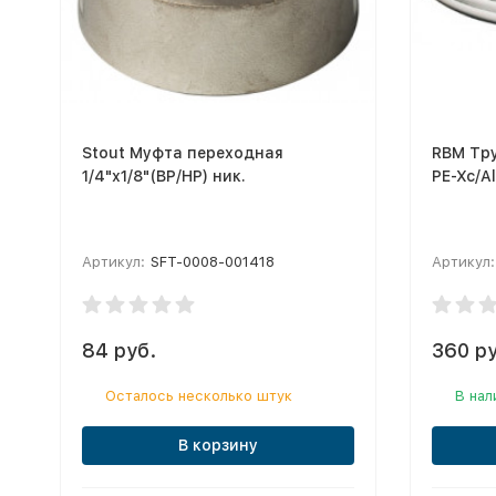
Stout Муфта переходная
RBM Тр
1/4"х1/8"(ВР/НР) ник.
PE-Xc/A
Артикул:
SFT-0008-001418
Артикул:
84 руб.
360 ру
Осталось несколько штук
В нал
В корзину