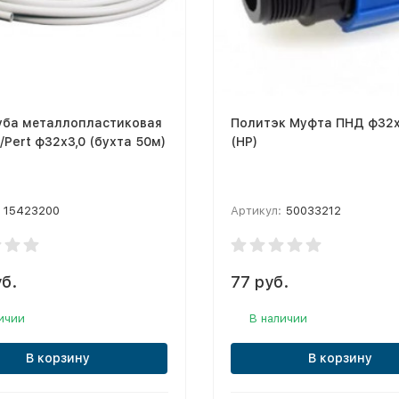
уба металлопластиковая
Политэк Муфта ПНД ф32х
l/Pert ф32х3,0 (бухта 50м)
(НР)
15423200
Артикул:
50033212
б.
77 руб.
ичии
В наличии
В корзину
В корзину