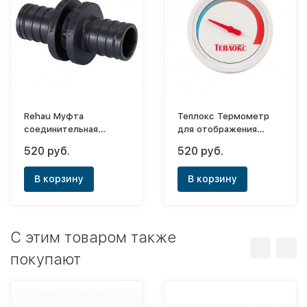
Rehau Муфта
Теплокс Термометр
соединительная
для отображения
равнопроходная ф20
температуры в баке
520 руб.
520 руб.
РХ
электрического
водонагревателя ЭНВ-
В корзину
В корзину
Слим
C этим товаром также
покупают