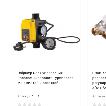
Unipump Блок управления
Stout К
насосом Акваробот Турбипресс
распре
М2 с вилкой и розеткой
регули
3/4"x1/
Артикул:
13545
Артикул: