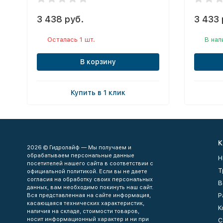
3 438 руб.
3 433 
Осталась 1 шт.
В нал
В корзину
Купить в 1 клик
К
2026 © Гидролайф — Мы получаем и
обрабатываем персональные данные
Н
посетителей нашего сайта в соответствии с
Т
официальной политикой. Если вы не даете
согласия на обработку своих персональных
В
данных, вам необходимо покинуть наш сайт.
Р
Вся представленная на сайте информация,
касающаяся технических характеристик,
К
наличия на складе, стоимости товаров,
носит информационный характер и ни при
С