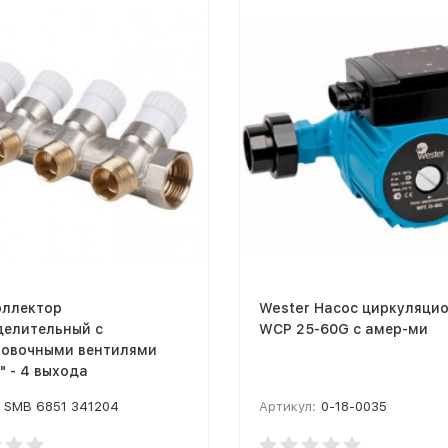
оллектор
Wester Насос циркуляци
делительный с
WCP 25-60G с амер-ми
ровочными вентилями
2" - 4 выхода
SMB 6851 341204
Артикул:
0-18-0035