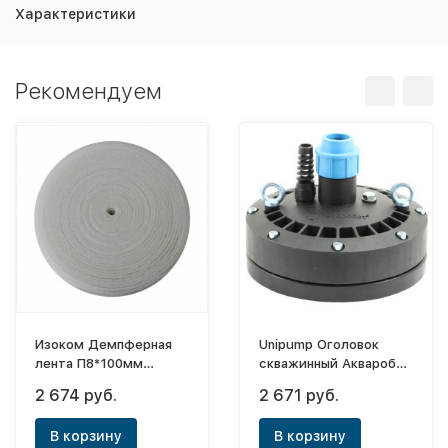
Характеристики
Рекомендуем
Изоком Демпферная
Unipump Оголовок
лента П8*100мм
скважинный Акваробот
(10упак*30м.)
АОС-152-32
2 674 руб.
2 671 руб.
В корзину
В корзину