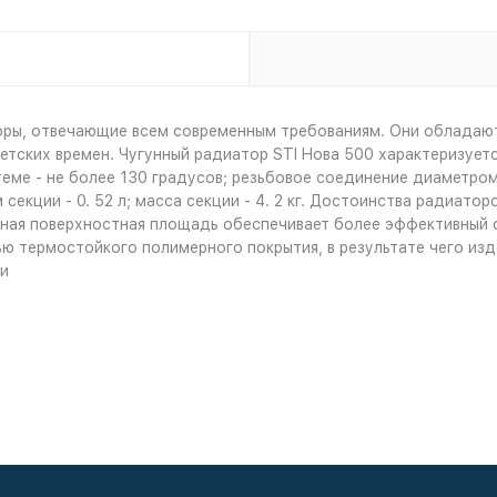
оры, отвечающие всем современным требованиям. Они обладают
ветских времен. Чугунный радиатор STI Hова 500 характеризуе
теме - не более 130 градусов; резьбовое соединение диаметром
секции - 0. 52 л; масса секции - 4. 2 кг. Достоинства радиато
нная поверхностная площадь обеспечивает более эффективный 
ю термостойкого полимерного покрытия, в результате чего изд
ти