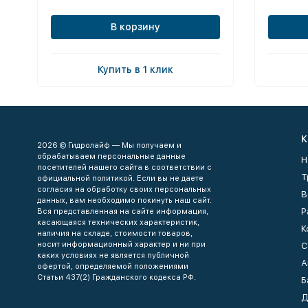
В корзину
Купить в 1 клик
К
2026 © Гидролайф — Мы получаем и
обрабатываем персональные данные
Н
посетителей нашего сайта в соответствии с
Т
официальной политикой. Если вы не даете
согласия на обработку своих персональных
В
данных, вам необходимо покинуть наш сайт.
Р
Вся представленная на сайте информация,
касающаяся технических характеристик,
К
наличия на складе, стоимости товаров,
носит информационный характер и ни при
С
каких условиях не является публичной
А
офертой, определяемой положениями
Статьи 437(2) Гражданского кодекса РФ.
Б
Д