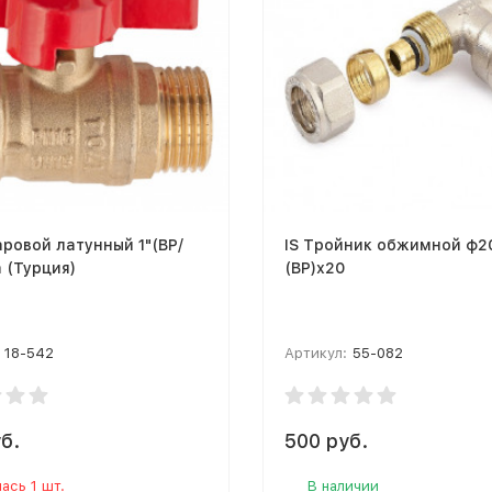
ровой латунный 1"(ВР/
IS Тройник обжимной ф20
а (Турция)
(ВР)х20
18-542
Артикул:
55-082
б.
500 руб.
ась 1 шт.
В наличии