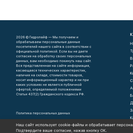
К
2026 © Гидролайф — Мы получаем и
обрабатываем персональные данные
Н
посетителей нашего сайта в соответствии с
Т
официальной политикой. Если вы не даете
согласия на обработку своих персональных
В
данных, вам необходимо покинуть наш сайт.
Р
Вся представленная на сайте информация,
касающаяся технических характеристик,
К
наличия на складе, стоимости товаров,
носит информационный характер и ни при
С
каких условиях не является публичной
А
офертой, определяемой положениями
Статьи 437(2) Гражданского кодекса РФ.
Б
Д
З
Политика персональных данных
К
Наш сайт использует cookie-файлы и обрабатывает персона
К
Подтвердите ваше согласие, нажав кнопку ОК.