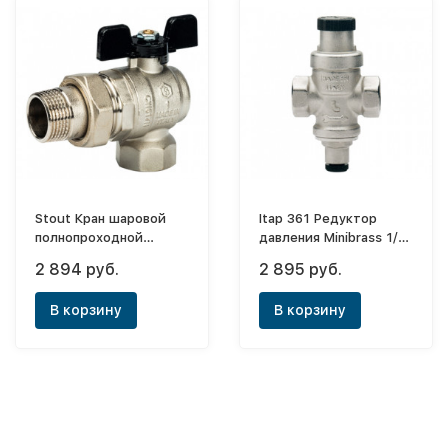
Stout Кран шаровой
Itap 361 Редуктор
полнопроходной
давления Minibrass 1/2"
угловой, ВР/НР, ручка
(с подсоединением
2 894 руб.
2 895 руб.
бабочка 1, американка
для манометра 1/4")
В корзину
В корзину