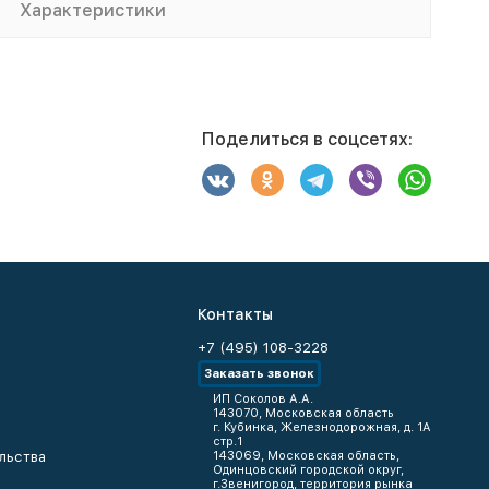
Характеристики
Поделиться в соцсетях:
Контакты
+7 (495) 108-3228
Заказать звонок
ИП Соколов А.А.
143070, Московская область
г. Кубинка, Железнодорожная, д. 1А
стр.1
льства
143069, Московская область,
Одинцовский городской округ,
г.Звенигород, территория рынка