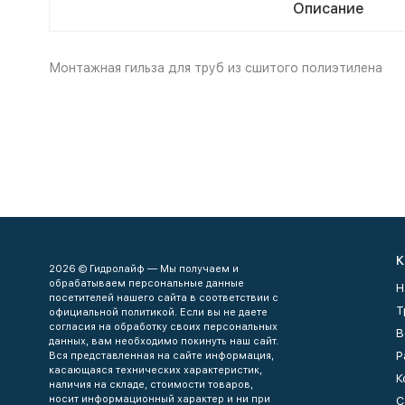
Описание
Монтажная гильза для труб из сшитого полиэтилена
К
2026 © Гидролайф — Мы получаем и
обрабатываем персональные данные
Н
посетителей нашего сайта в соответствии с
Т
официальной политикой. Если вы не даете
согласия на обработку своих персональных
В
данных, вам необходимо покинуть наш сайт.
Р
Вся представленная на сайте информация,
касающаяся технических характеристик,
К
наличия на складе, стоимости товаров,
носит информационный характер и ни при
С