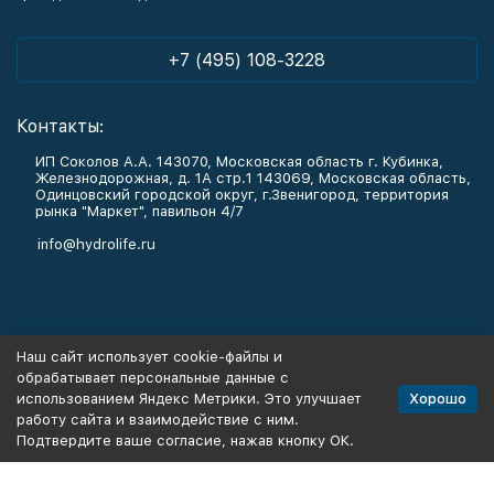
+7 (495) 108-3228
Контакты:
ИП Соколов А.А. 143070, Московская область г. Кубинка,
Железнодорожная, д. 1А стр.1 143069, Московская область,
Одинцовский городской округ, г.Звенигород, территория
рынка "Маркет", павильон 4/7
info@hydrolife.ru
Каталог товаров
Наш сайт использует cookie-файлы и
обрабатывает персональные данные с
Информация
Хорошо
использованием Яндекс Метрики. Это улучшает
работу сайта и взаимодействие с ним.
Подтвердите ваше согласие, нажав кнопку ОК.
Политика персональных данных