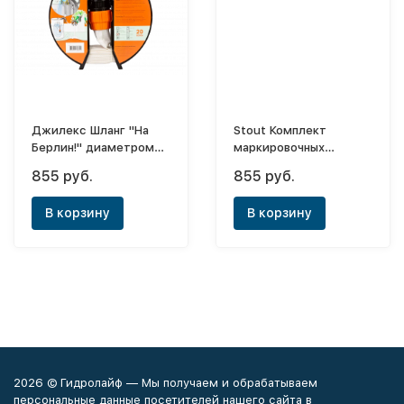
Джилекс Шланг "На
Stout Комплект
Берлин!" диаметром
маркировочных
66 мм, с фитингом 2"
наклеек ТЕПЛЫЙ ПОЛ
855 руб.
855 руб.
(Снят с производства)
В корзину
В корзину
2026 © Гидролайф — Мы получаем и обрабатываем
персональные данные посетителей нашего сайта в