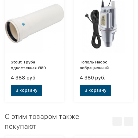
Stout Труба
Тополь Насос
одностенная Ø80
вибрационный
L=2000
"Малыш"- 16 (606) (с
4 388 руб.
4 380 руб.
(конденсационных
нижним забором и
котлов)
защитой)
В корзину
В корзину
C этим товаром также
покупают