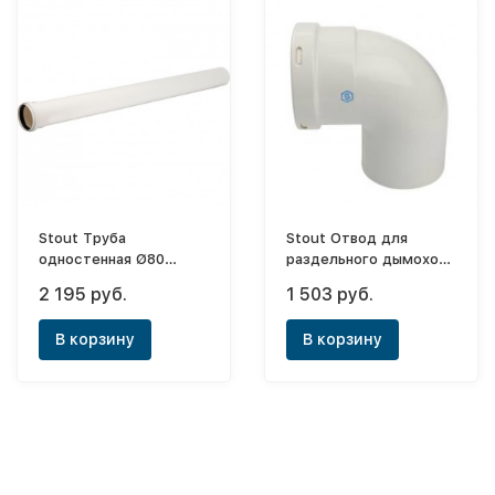
Stout Труба
Stout Отвод для
одностенная Ø80
раздельного дымохода
L=1000 (раструб-
Ø80х90° п/м
2 195 руб.
1 503 руб.
гладкий конец)
В корзину
В корзину