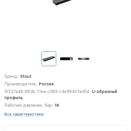
Бренд:
Stout
Производитель:
Россия
5ff37a48-683b-11ea-c589-c4e98401ed5d:
U-образный
профиль
Рабочее давление, бар:
16
Все характеристики