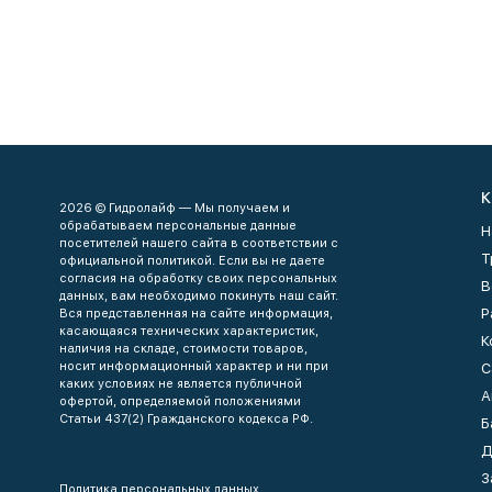
К
2026 © Гидролайф — Мы получаем и
обрабатываем персональные данные
Н
посетителей нашего сайта в соответствии с
Т
официальной политикой. Если вы не даете
согласия на обработку своих персональных
В
данных, вам необходимо покинуть наш сайт.
Р
Вся представленная на сайте информация,
касающаяся технических характеристик,
К
наличия на складе, стоимости товаров,
носит информационный характер и ни при
С
каких условиях не является публичной
А
офертой, определяемой положениями
Статьи 437(2) Гражданского кодекса РФ.
Б
Д
З
Политика персональных данных