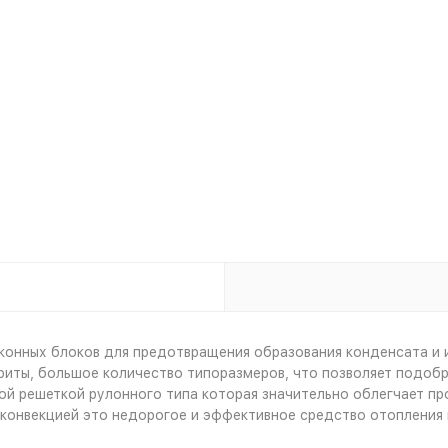
оконных блоков для предотвращения образования конденсата и 
иты, большое количество типоразмеров, что позволяет подобра
вой решеткой рулонного типа которая значительно облегчает п
 конвекцией это недорогое и эффективное средство отопления