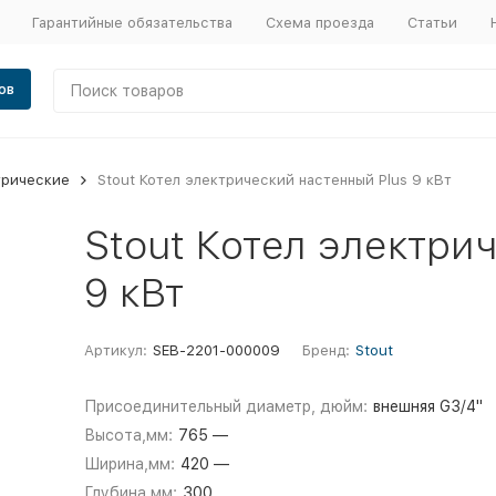
Гарантийные обязательства
Схема проезда
Статьи
ов
трические
Stout Котел электрический настенный Plus 9 кВт
Stout Котел электри
9 кВт
Артикул:
SEB-2201-000009
Бренд:
Stout
Присоединительный диаметр, дюйм:
внешняя G3/4"
Высота,мм:
765 —
Ширина,мм:
420 —
Глубина,мм:
300