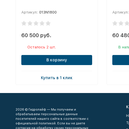
Артикул:
013N1800
Артикул:
60 500 руб.
60 48
Осталось 2 шт.
В нал
В корзину
Купить в 1 клик
К
2026 © Гидролайф — Мы получаем и
обрабатываем персональные данные
Н
посетителей нашего сайта в соответствии с
Т
официальной политикой. Если вы не даете
согласия на обработку своих персональных