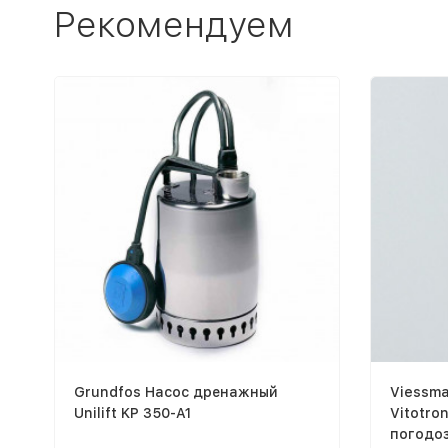
Рекомендуем
Grundfos Насос дренажный
Viessma
Unilift KP 350-A1
Vitotro
погодоз