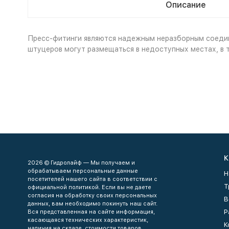
Описание
Пресс-фитинги являются надежным неразборным соеди
штуцеров могут размещаться в недоступных местах, в т
К
2026 © Гидролайф — Мы получаем и
обрабатываем персональные данные
Н
посетителей нашего сайта в соответствии с
Т
официальной политикой. Если вы не даете
согласия на обработку своих персональных
В
данных, вам необходимо покинуть наш сайт.
Р
Вся представленная на сайте информация,
касающаяся технических характеристик,
К
наличия на складе, стоимости товаров,