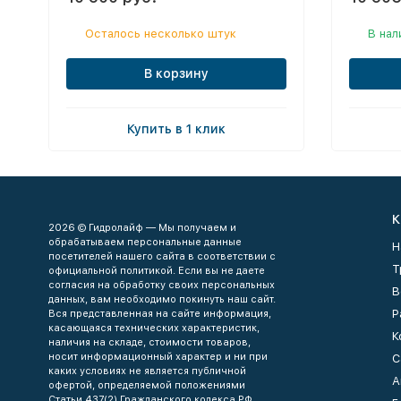
Осталось несколько штук
В нал
В корзину
Купить в 1 клик
К
2026 © Гидролайф — Мы получаем и
обрабатываем персональные данные
Н
посетителей нашего сайта в соответствии с
Т
официальной политикой. Если вы не даете
согласия на обработку своих персональных
В
данных, вам необходимо покинуть наш сайт.
Р
Вся представленная на сайте информация,
касающаяся технических характеристик,
К
наличия на складе, стоимости товаров,
носит информационный характер и ни при
С
каких условиях не является публичной
А
офертой, определяемой положениями
Статьи 437(2) Гражданского кодекса РФ.