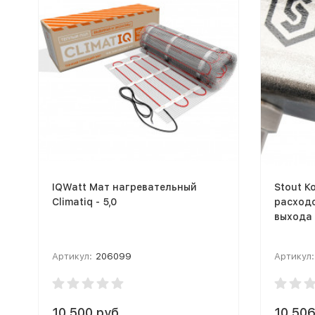
IQWatt Мат нагревательный
Stout К
Climatiq - 5,0
расходо
выхода
Артикул:
206099
Артикул:
10 500 руб.
10 506