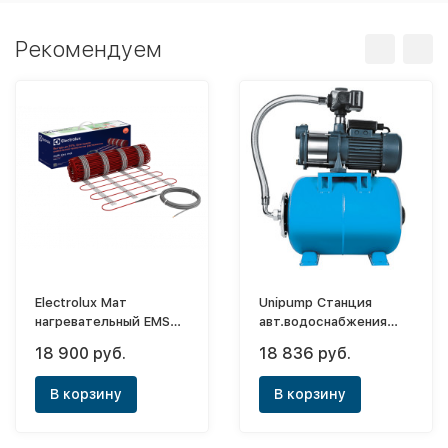
Рекомендуем
Electrolux Мат
Unipump Станция
нагревательный EMSM
авт.водоснабжения
2-150-4 (комплект
Auto MH 400 A
18 900 руб.
18 836 руб.
теплого пола)
В корзину
В корзину