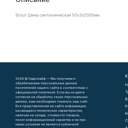
Stout Шина сантехническая 50x3x2000мм
К
2026 © Гидролайф — Мы получаем и
обрабатываем персональные данные
Н
посетителей нашего сайта в соответствии с
Т
официальной политикой. Если вы не даете
согласия на обработку своих персональных
В
данных, вам необходимо покинуть наш сайт.
Р
Вся представленная на сайте информация,
касающаяся технических характеристик,
К
наличия на складе, стоимости товаров,
носит информационный характер и ни при
С
каких условиях не является публичной
А