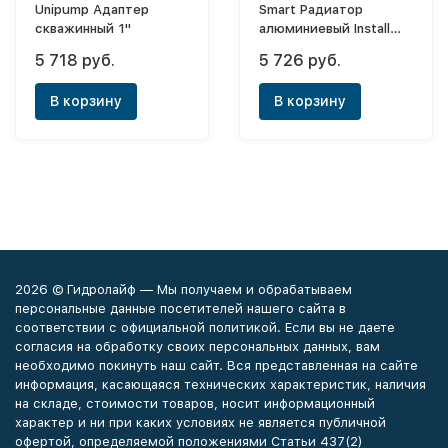
Unipump Адаптер
Smart Радиатор
скважинный 1"
алюминиевый Install
Easy One 350х10
5 718 руб.
5 726 руб.
(боковое)
В корзину
В корзину
2026 © Гидролайф — Мы получаем и обрабатываем
персональные данные посетителей нашего сайта в
соответствии с официальной политикой. Если вы не даете
согласия на обработку своих персональных данных, вам
необходимо покинуть наш сайт. Вся представленная на сайте
информация, касающаяся технических характеристик, наличия
на складе, стоимости товаров, носит информационный
характер и ни при каких условиях не является публичной
офертой, определяемой положениями Статьи 437(2)