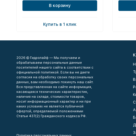
В корзину
Купить в 1 клик
К
2026 © Гидролайф — Мы получаем и
обрабатываем персональные данные
Н
посетителей нашего сайта в соответствии с
Т
официальной политикой. Если вы не даете
согласия на обработку своих персональных
В
данных, вам необходимо покинуть наш сайт.
Р
Вся представленная на сайте информация,
касающаяся технических характеристик,
К
наличия на складе, стоимости товаров,
носит информационный характер и ни при
С
каких условиях не является публичной
А
офертой, определяемой положениями
Статьи 437(2) Гражданского кодекса РФ.
Б
Д
З
Политика персональных данных