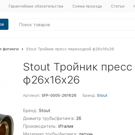
Гарантийные обязательства
Схема проезда
Статьи
ов
и фитинги
Stout Тройник пресс переходной ф26х16х26
Stout Тройник пресс
ф26х16х26
Артикул:
SFP-0005-261626
Бренд:
Stout
Бренд:
Stout
Диаметр трубы/фитинга:
26
Производитель:
Италия
Материал трубы/фитинга:
латунь