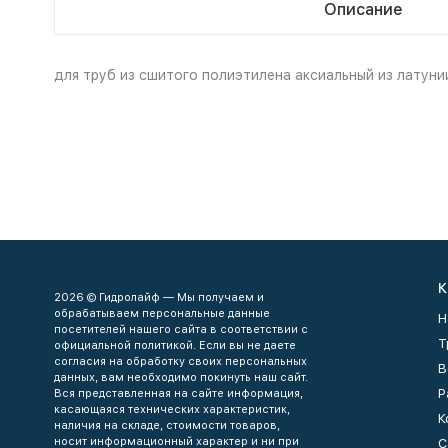
Описание
для труб из сшитого полиэтилена аксиальный из латуни
К
2026 © Гидролайф — Мы получаем и
обрабатываем персональные данные
Н
посетителей нашего сайта в соответствии с
Т
официальной политикой. Если вы не даете
согласия на обработку своих персональных
В
данных, вам необходимо покинуть наш сайт.
Р
Вся представленная на сайте информация,
касающаяся технических характеристик,
К
наличия на складе, стоимости товаров,
носит информационный характер и ни при
С