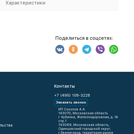
Характеристики
Поделиться в соцсетях:
Контакты
+7 (495) 108-3228
Заказать звонок
ИП Соколов А.А.
143070, Московская область
г. Кубинка, Железнодорожная, д. 1А
стр.1
льства
143069, Московская область,
Одинцовский городской округ,
г.Звенигород, территория рынка