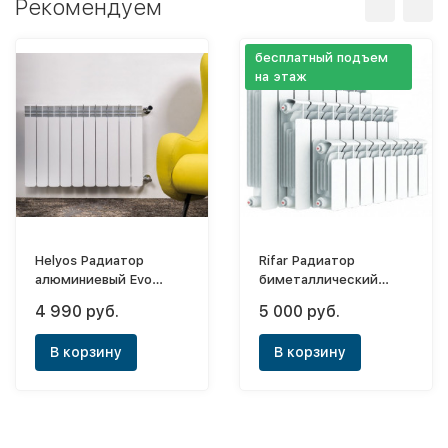
Рекомендуем
бесплатный подъем
на этаж
Helyos Радиатор
Rifar Радиатор
алюминиевый Evo
биметаллический
500x6 (боковое)
секционный Base B
4 990 руб.
5 000 руб.
350х5 (боковое)
В корзину
В корзину