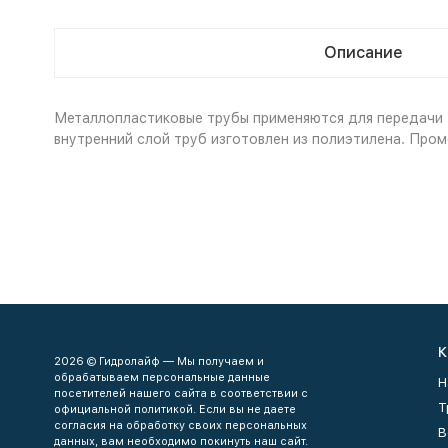
Описание
Металлопластиковые трубы применяются для передачи т
внутренний слой труб изготовлен из полиэтилена. Пром
К
2026 © Гидролайф — Мы получаем и
обрабатываем персональные данные
Н
посетителей нашего сайта в соответствии с
Т
официальной политикой. Если вы не даете
согласия на обработку своих персональных
В
данных, вам необходимо покинуть наш сайт.