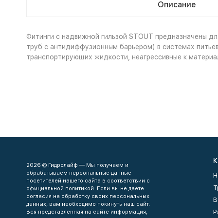
Описание
Фитинги с надвижной гильзой STOUT предназначены для
труб с антидиффузионным барьером) в системах питьев
транспортирующих жидкости, неагрессивные к материал
К
2026 © Гидролайф — Мы получаем и
обрабатываем персональные данные
Н
посетителей нашего сайта в соответствии с
Т
официальной политикой. Если вы не даете
согласия на обработку своих персональных
В
данных, вам необходимо покинуть наш сайт.
Р
Вся представленная на сайте информация,