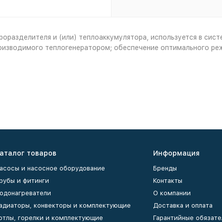
роразделителя и (или) теплоаккумулятора, используется в сис
роизводимого теплогенератором; обеспечение оптимального ре
аталог товаров
Информация
асосы и насосное оборудование
Бренды
рубы и фитинги
Контакты
одонагреватели
О компании
адиаторы, конвекторы и комплектующие
Доставка и оплата
отлы, горелки и комплектующие
Гарантийные обязате