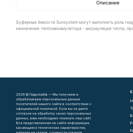
Описание
Буферные ёмкости Sunsystem могут выполнять роль гид
назначение теплоаккамулятора - аккумуляция тепла, п
К
2026 © Гидролайф — Мы получаем и
обрабатываем персональные данные
Н
посетителей нашего сайта в соответствии с
Т
официальной политикой. Если вы не даете
согласия на обработку своих персональных
В
данных, вам необходимо покинуть наш сайт.
Р
Вся представленная на сайте информация,
касающаяся технических характеристик,
К
наличия на складе, стоимости товаров,