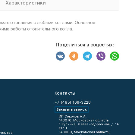
Характеристики
темах отопления с любыми котлами. Основное
жима работы отопительного котла.
Поделиться в соцсетях:
Контакты
+7 (495) 108-3228
Заказать звонок
ИП Соколов А.А.
143070, Московская область
г. Кубинка, Железнодорожная, д. 1А
стр.1
льства
143069, Московская область,