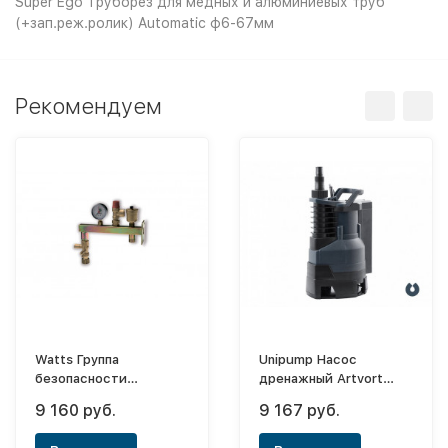
Super Ego Труборез для медных и алюминиевых труб
(+зап.реж.ролик) Automatic ф6-67мм
Рекомендуем
Watts Группа
Unipump Насос
безопасности
дренажный Artvort
настенная GAG/KAV
Q750B
9 160 руб.
9 167 руб.
3bar