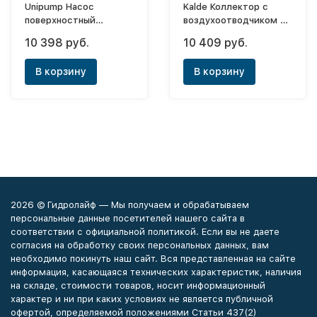
Unipump Насос
Kalde Коллектор с
поверхностный
воздухоотводчиком и
многоступенчатый
запорными кранами 8
10 398 руб.
10 409 руб.
МН-200А
выхода (цвет ручек
синий)
В корзину
В корзину
2026 © Гидролайф — Мы получаем и обрабатываем
персональные данные посетителей нашего сайта в
соответствии с официальной политикой. Если вы не даете
согласия на обработку своих персональных данных, вам
необходимо покинуть наш сайт. Вся представленная на сайте
информация, касающаяся технических характеристик, наличия
на складе, стоимости товаров, носит информационный
характер и ни при каких условиях не является публичной
офертой, определяемой положениями Статьи 437(2)