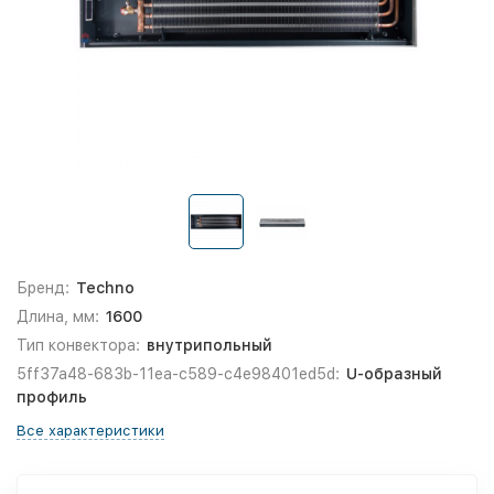
Бренд:
Techno
Длина, мм:
1600
Тип конвектора:
внутрипольный
5ff37a48-683b-11ea-c589-c4e98401ed5d:
U-образный
профиль
Все характеристики