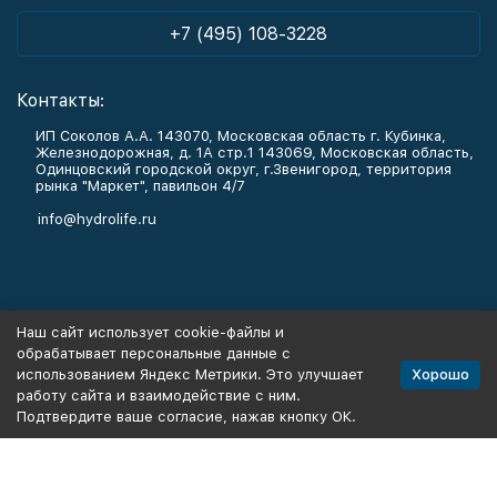
+7 (495) 108-3228
Контакты:
ИП Соколов А.А. 143070, Московская область г. Кубинка,
Железнодорожная, д. 1А стр.1 143069, Московская область,
Одинцовский городской округ, г.Звенигород, территория
рынка "Маркет", павильон 4/7
info@hydrolife.ru
Каталог товаров
Наш сайт использует cookie-файлы и
обрабатывает персональные данные с
Информация
Хорошо
использованием Яндекс Метрики. Это улучшает
работу сайта и взаимодействие с ним.
Подтвердите ваше согласие, нажав кнопку ОК.
Политика персональных данных