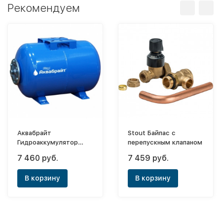
Рекомендуем
Аквабрайт
Stout Байпас с
Гидроаккумулятор
перепускным клапаном
горизонтальный
7 460 руб.
7 459 руб.
ГМ-100Г (мембрана
EPDM и фланец сталь.)
В корзину
В корзину