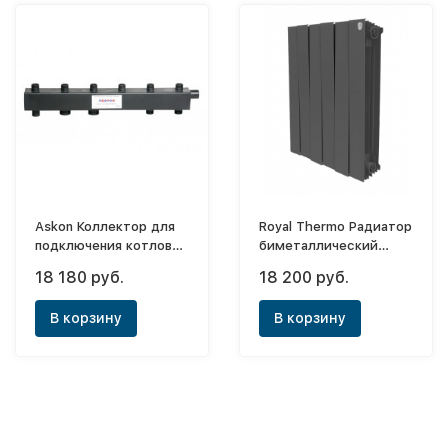
Askon Коллектор для
Royal Thermo Радиатор
подключения котлов
биметаллический
Стандарт+ 1"х1" - 4+3
PianoForte Noir Sable
18 180 руб.
18 200 руб.
выхода (90квт)
500х10 (боковое) New
В корзину
В корзину