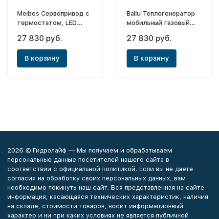
Meibes Cервопривод с
Ballu Теплогенератор
термостатом, LED
мобильный газовый
инд-я температуры,
Biemmedue Arcotherm
27 830 руб.
27 830 руб.
выносн. датчик, 6Нm,
GP 18M C
230В/50Гц
В корзину
В корзину
2026 © Гидролайф — Мы получаем и обрабатываем
персональные данные посетителей нашего сайта в
соответствии с официальной политикой. Если вы не даете
согласия на обработку своих персональных данных, вам
необходимо покинуть наш сайт. Вся представленная на сайте
информация, касающаяся технических характеристик, наличия
на складе, стоимости товаров, носит информационный
характер и ни при каких условиях не является публичной