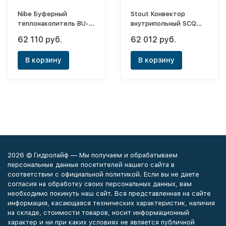
Nibe Буферный
Stout Конвектор
теплонакопитель BU-
внутрипольный SCQ
200.8
75х240х1250 (с
62 110 руб.
62 012 руб.
принудительной
конвекцией)
В корзину
В корзину
2026 © Гидролайф — Мы получаем и обрабатываем
персональные данные посетителей нашего сайта в
соответствии с официальной политикой. Если вы не даете
согласия на обработку своих персональных данных, вам
необходимо покинуть наш сайт. Вся представленная на сайте
информация, касающаяся технических характеристик, наличия
на складе, стоимости товаров, носит информационный
характер и ни при каких условиях не является публичной