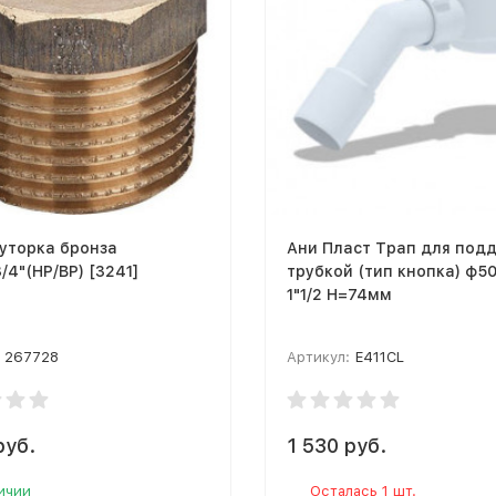
уторка бронза
Ани Пласт Трап для подд
3/4"(НР/ВР) [3241]
трубкой (тип кнопка) ф50
1"1/2 H=74мм
267728
Артикул:
E411CL
руб.
1 530 руб.
ичии
Осталась 1 шт.