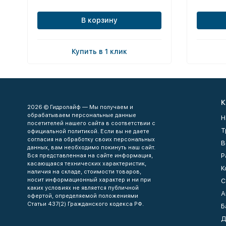
В корзину
Купить в 1 клик
К
2026 © Гидролайф — Мы получаем и
обрабатываем персональные данные
Н
посетителей нашего сайта в соответствии с
Т
официальной политикой. Если вы не даете
согласия на обработку своих персональных
В
данных, вам необходимо покинуть наш сайт.
Р
Вся представленная на сайте информация,
касающаяся технических характеристик,
К
наличия на складе, стоимости товаров,
носит информационный характер и ни при
С
каких условиях не является публичной
А
офертой, определяемой положениями
Статьи 437(2) Гражданского кодекса РФ.
Б
Д