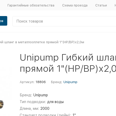
Гарантийные обязательства
Схема проезда
Статьи
ов
ий шланг в металлооплетке прямой 1"(НР/ВР)х2,0м
Unipump Гибкий шла
прямой 1"(НР/ВР)х2,
Артикул:
18806
Бренд:
Unipump
Бренд:
Unipump
Тип подводки:
для воды
Длина, мм:
2000
Стандарт подводки (дюйм):
1"