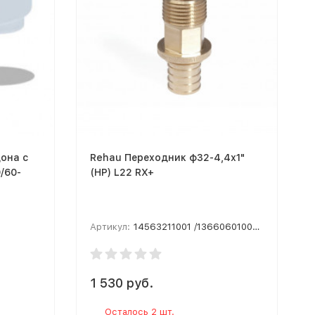
она с
Rehau Переходник ф32-4,4х1"
/60-
(НР) L22 RX+
Артикул:
14563211001 /13660601001 /11390511002
1 530 руб.
Осталось 2 шт.