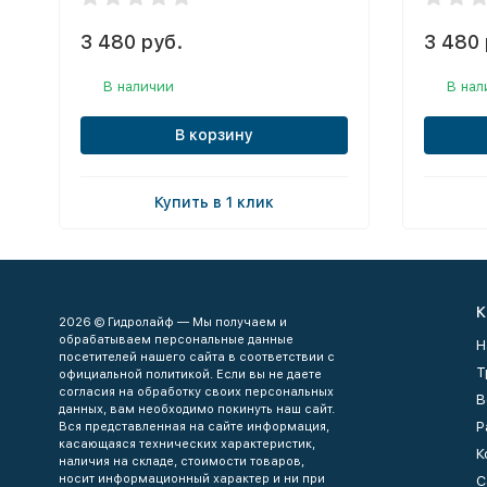
3 480 руб.
3 480 
В наличии
В нал
В корзину
Купить в 1 клик
К
2026 © Гидролайф — Мы получаем и
обрабатываем персональные данные
Н
посетителей нашего сайта в соответствии с
Т
официальной политикой. Если вы не даете
согласия на обработку своих персональных
В
данных, вам необходимо покинуть наш сайт.
Р
Вся представленная на сайте информация,
касающаяся технических характеристик,
К
наличия на складе, стоимости товаров,
носит информационный характер и ни при
С