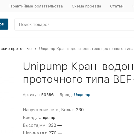
Гарантийные обязательства
Схема проезда
Статьи
ов
еские проточные
Unipump Кран-водонагреватель проточного типа
Unipump Кран-водон
проточного типа BEF
Артикул:
59386
Бренд:
Unipump
Напряжение сети, Вольт:
230
Бренд:
Unipump
Высота,мм:
330 —
Ширина,мм:
270 —