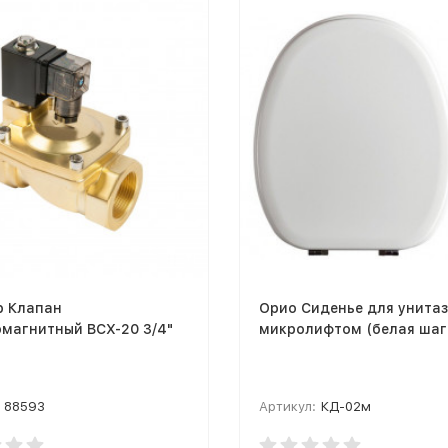
p Клапан
Орио Сиденье для унитаз
магнитный BCX-20 3/4"
микролифтом (белая шаг
88593
Артикул:
КД-02м