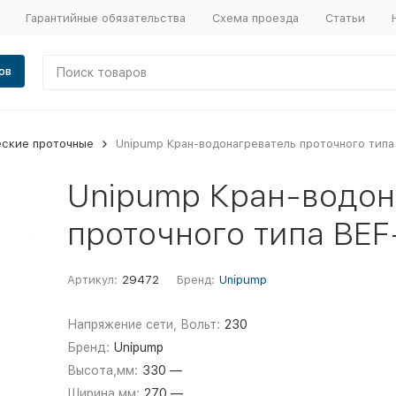
Гарантийные обязательства
Схема проезда
Статьи
ов
еские проточные
Unipump Кран-водонагреватель проточного типа
Unipump Кран-водон
проточного типа BEF
Артикул:
29472
Бренд:
Unipump
Напряжение сети, Вольт:
230
Бренд:
Unipump
Высота,мм:
330 —
Ширина,мм:
270 —