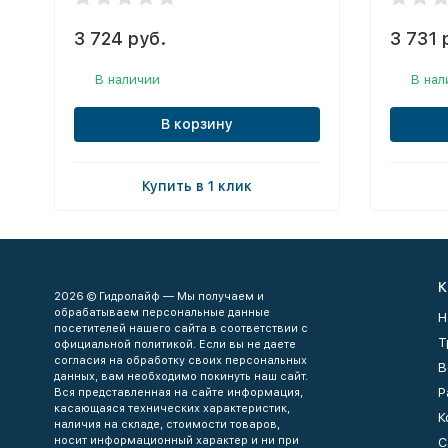
3 724 руб.
3 731 
В наличии
В нал
В корзину
Купить в 1 клик
К
2026 © Гидролайф — Мы получаем и
обрабатываем персональные данные
Н
посетителей нашего сайта в соответствии с
Т
официальной политикой. Если вы не даете
согласия на обработку своих персональных
В
данных, вам необходимо покинуть наш сайт.
Р
Вся представленная на сайте информация,
касающаяся технических характеристик,
К
наличия на складе, стоимости товаров,
носит информационный характер и ни при
С