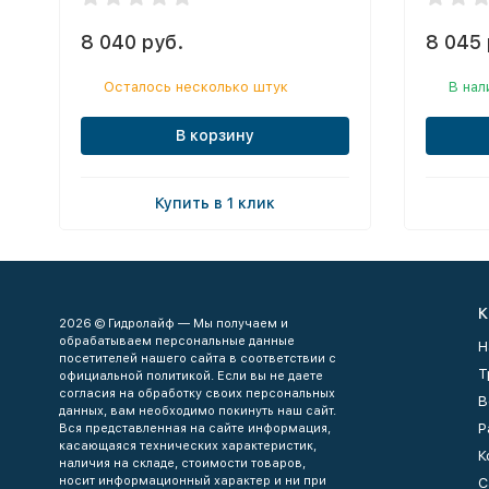
8 040 руб.
8 045 
Осталось несколько штук
В нал
В корзину
Купить в 1 клик
К
2026 © Гидролайф — Мы получаем и
обрабатываем персональные данные
Н
посетителей нашего сайта в соответствии с
Т
официальной политикой. Если вы не даете
согласия на обработку своих персональных
В
данных, вам необходимо покинуть наш сайт.
Р
Вся представленная на сайте информация,
касающаяся технических характеристик,
К
наличия на складе, стоимости товаров,
носит информационный характер и ни при
С