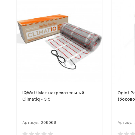
IQWatt Мат нагревательный
Ogint Р
Climatiq - 3,5
(боково
Артикул:
206068
Артикул: