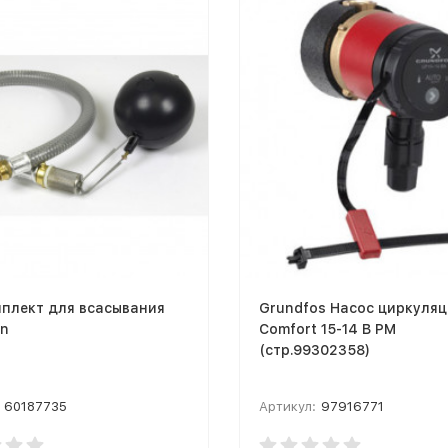
мплект для всасывания
Grundfos Насос циркуля
on
Comfort 15-14 B PM
(стр.99302358)
60187735
Артикул:
97916771