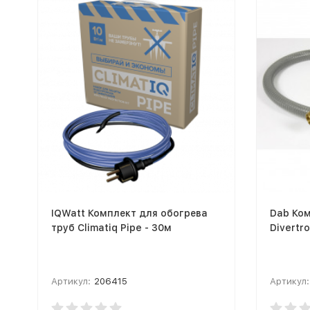
IQWatt Комплект для обогрева
Dab Ко
труб Climatiq Pipe - 30м
Divertr
Артикул:
206415
Артикул: