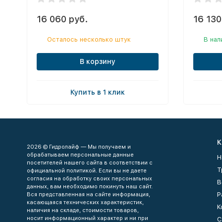
16 060 руб.
16 130
Осталось несколько штук
В нал
В корзину
Купить в 1 клик
К
2026 © Гидролайф — Мы получаем и
обрабатываем персональные данные
Н
посетителей нашего сайта в соответствии с
Т
официальной политикой. Если вы не даете
согласия на обработку своих персональных
В
данных, вам необходимо покинуть наш сайт.
Р
Вся представленная на сайте информация,
касающаяся технических характеристик,
К
наличия на складе, стоимости товаров,
носит информационный характер и ни при
С