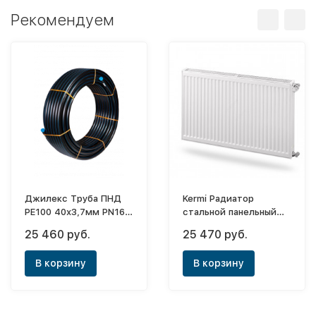
Рекомендуем
Джилекс Труба ПНД
Kermi Радиатор
РЕ100 40х3,7мм PN16
стальной панельный
(бухта 100м)
Profil-K FK0
25 460 руб.
25 470 руб.
12х500х1800
В корзину
В корзину