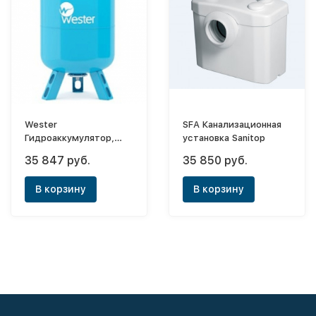
Wester
SFA Канализационная
Гидроаккумулятор,
установка Sanitop
вертикальный WAV 200
35 847 руб.
35 850 руб.
(0-14-1510)
В корзину
В корзину