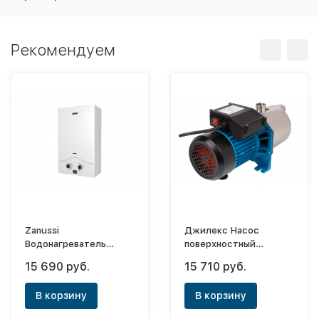
Рекомендуем
Zanussi
Джилекс Насос
Водонагреватель
поверхностный
(колонка) газовый
Джамбо 70/50 Н
15 690 руб.
15 710 руб.
Senso GWH 10
В корзину
В корзину