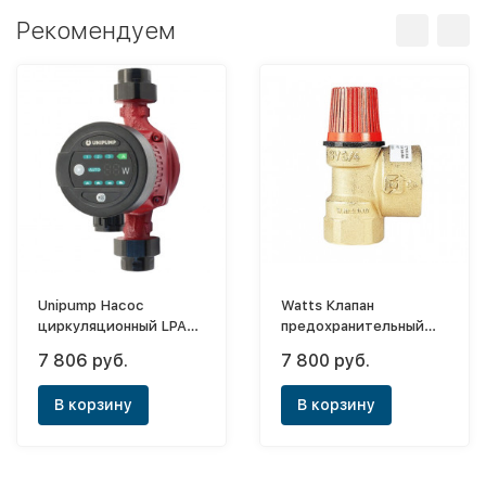
Рекомендуем
Unipump Насос
Watts Клапан
циркуляционный LPA
предохранительный
20-60
для систем отопления
7 806 руб.
7 800 руб.
SVH 30-1 1/4
В корзину
В корзину