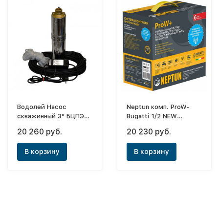
Водолей Насос
Neptun комп. ProW-
скважинный 3" БЦПЭ
Bugatti 1/2 NEW
0,5-32
(модуль упр.1шт+датч.
20 260 руб.
20 230 руб.
пров.3шт+кран с
эл.привод.12В.2шт)
В корзину
В корзину