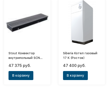
Stout Конвектор
Siberia Котел газовый
внутрипольный SCN
17 K (Ростов)
80х240х2000 (с
47 375 руб.
47 400 руб.
естественной
конвекцией)
В корзину
В корзину