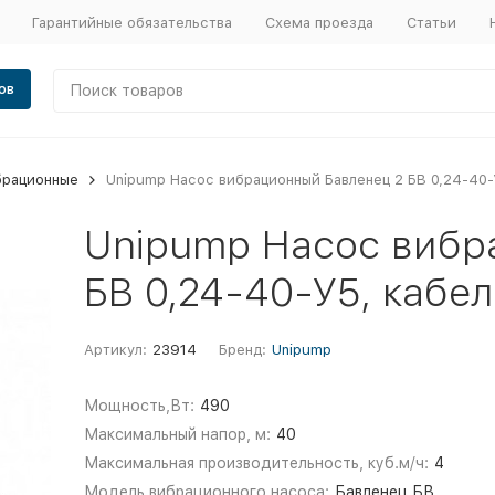
Гарантийные обязательства
Схема проезда
Статьи
ов
брационные
Unipump Насос вибрационный Бавленец 2 БВ 0,24-40-
Unipump Насос вибр
БВ 0,24-40-У5, кабе
Артикул:
23914
Бренд:
Unipump
Мощность,Вт:
490
Максимальный напор, м:
40
Максимальная производительность, куб.м/ч:
4
Модель вибрационного насоса:
Бавленец БВ