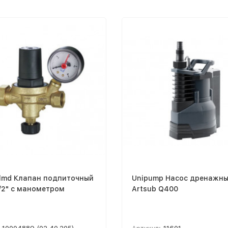
Almd Клапан подпиточный
Unipump Насос дренажн
1/2" с манометром
Artsub Q400