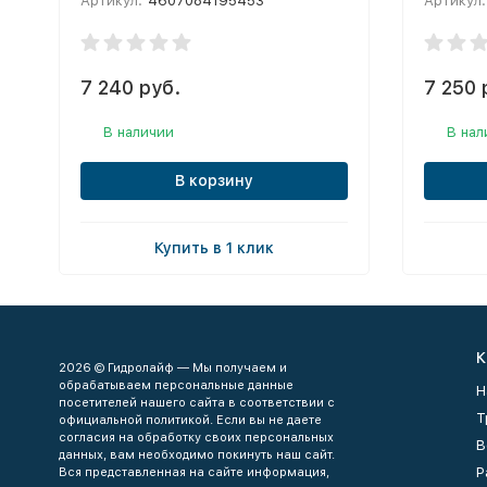
Артикул:
4607084195453
Артикул:
7 240 руб.
7 250 
В наличии
В нал
В корзину
Купить в 1 клик
К
2026 © Гидролайф — Мы получаем и
обрабатываем персональные данные
Н
посетителей нашего сайта в соответствии с
Т
официальной политикой. Если вы не даете
согласия на обработку своих персональных
В
данных, вам необходимо покинуть наш сайт.
Р
Вся представленная на сайте информация,