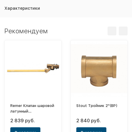
Характеристики
Рекомендуем
Remer Клапан шаровой
Stout Тройник 2"(ВР)
латунный
горизонтальный без
2 839 руб.
2 840 руб.
поплавка 1"