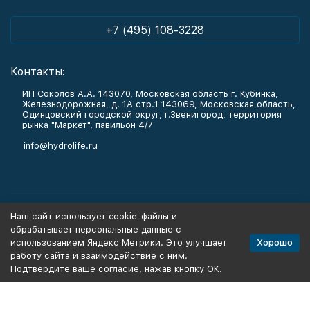
+7 (495) 108-3228
Контакты:
ИП Соколов А.А. 143070, Московская область г. Кубинка,
Железнодорожная, д. 1А стр.1 143069, Московская область,
Одинцовский городской округ, г.Звенигород, территория
рынка "Маркет", павильон 4/7
info@hydrolife.ru
Каталог товаров
Наш сайт использует cookie-файлы и
обрабатывает персональные данные с
Информация
Хорошо
использованием Яндекс Метрики. Это улучшает
работу сайта и взаимодействие с ним.
Подтвердите ваше согласие, нажав кнопку ОК.
Политика персональных данных